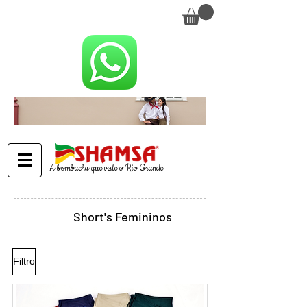
Seja bem-vindo(a) à Loja Shamsa
Entregamos para todo o Brasil
A bombacha que veste o Rio Grande
Short's Femininos
Filtro