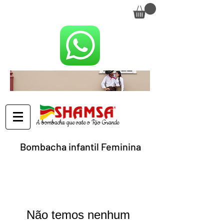
Seja bem-vindo(a) à Loja Shamsa
Entregamos para todo o Brasil
A bombacha que veste o Rio Grande
Bombacha infantil Feminina
Não temos nenhum