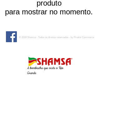
produto
para mostrar no momento.
© 2018 Shamsa - Todos os direitos reservados - by Piratini Commerce
A bombacha que veste o Rio
Grande
(53) 3257-1216
shamsapiratini@hotmail.com
Rua Renê Lessa Rosa, 132
B. Bela Vista - Piratini/RS
A empresa se dedica diariamente a estruturar e
aprimorar sua filosofia de gestão visionária, o que