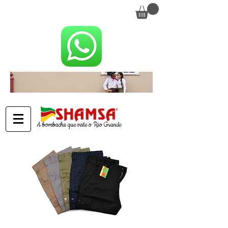
Seja bem-vindo(a) à Loja Shamsa
Entregamos para todo o Brasil
A bombacha que veste o Rio Grande